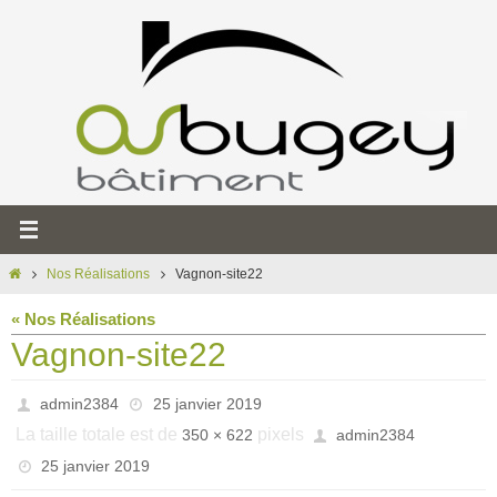
Passer
Panneau de gestion des cookies
vers
le
contenu
Home
Nos Réalisations
Vagnon-site22
« Nos Réalisations
Vagnon-site22
admin2384
25 janvier 2019
La taille totale est de
pixels
350 × 622
admin2384
25 janvier 2019