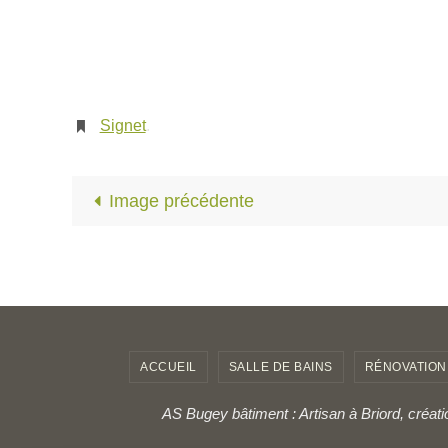
Signet
.
Image précédente
ACCUEIL
SALLE DE BAINS
RÉNOVATION
AS Bugey bâtiment : Artisan à Briord, créat